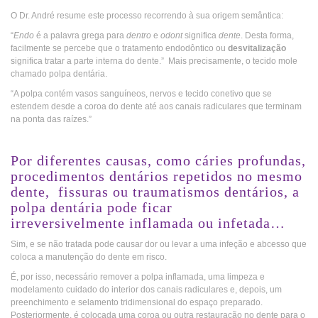
O Dr. André resume este processo recorrendo à sua origem semântica:
“
Endo
é a palavra grega para
dentro
e
odont
significa
dente
. Desta forma,
facilmente se percebe que o tratamento endodôntico ou
desvitalização
significa tratar a parte interna do dente.” Mais precisamente, o tecido mole
chamado polpa dentária.
“A polpa contém vasos sanguíneos, nervos e tecido conetivo que se
estendem desde a coroa do dente até aos canais radiculares que terminam
na ponta das raízes.”
_
Por diferentes causas, como cáries profundas,
procedimentos dentários repetidos no mesmo
dente, fissuras ou traumatismos dentários, a
polpa dentária pode ficar
irreversivelmente inflamada ou infetada…
Sim, e se não tratada pode causar dor ou levar a uma infeção e abcesso que
coloca a manutenção do dente em risco.
É, por isso, necessário remover a polpa inflamada, uma limpeza e
modelamento cuidado do interior dos canais radiculares e, depois, um
preenchimento e selamento tridimensional do espaço preparado.
Posteriormente, é colocada uma coroa ou outra restauração no dente para o