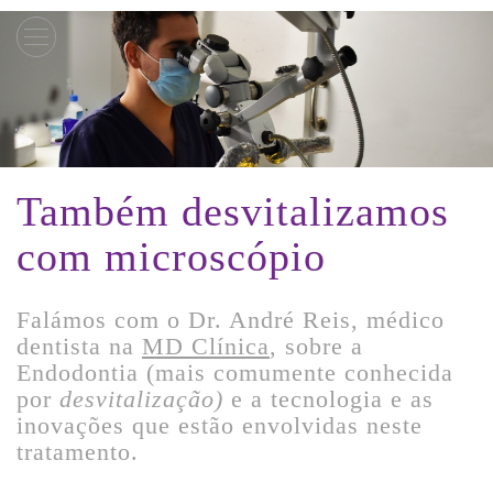
Skip
to
content
Também desvitalizamos
com microscópio
Falámos com o Dr. André Reis, médico
dentista na
MD Clínica
, sobre a
Endodontia (mais comumente conhecida
por
desvitalização)
e a tecnologia e as
inovações que estão envolvidas neste
tratamento.
_