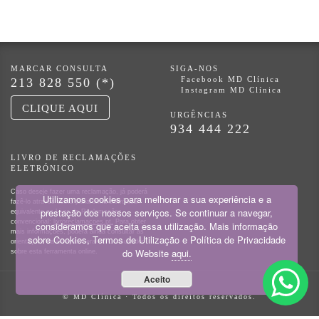
MARCAR CONSULTA
SIGA-NOS
Facebook MD Clínica
213 828 550 (*)
Instagram MD Clínica
CLIQUE AQUI
URGÊNCIAS
934 444 222
LIVRO DE RECLAMAÇÕES
ELETRÓNICO
Caso deseje fazer uma reclamação, já poderá
Utilizamos cookies para melhorar a sua experiência e a
fazê-lo através desta plataforma eletrónica
prestação dos nossos serviços. Se continuar a navegar,
equivalente ao Livro de Reclamações
convencional:
livroreclamacoes.pt.
Para obter
consideramos que aceita essa utilização. Mais informação
mais informações, poderá ainda consultar as
sobre Cookies, Termos de Utilização e Política de Privacidade
orientações da Direção-Geral do Consumidor
do Website
aqui.
sobre esta ferramenta online.
Aceito
© MD Clínica · Todos os direitos reservados.