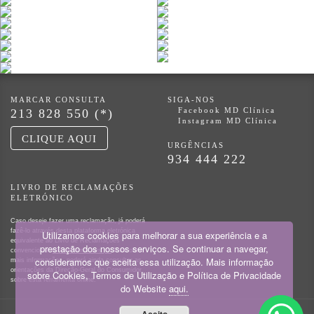
MARCAR CONSULTA
SIGA-NOS
Facebook MD Clínica
213 828 550 (*)
Instagram MD Clínica
CLIQUE AQUI
URGÊNCIAS
934 444 222
LIVRO DE RECLAMAÇÕES
ELETRÓNICO
Caso deseje fazer uma reclamação, já poderá
fazê-lo através desta plataforma eletrónica
Utilizamos cookies para melhorar a sua experiência e a
equivalente ao Livro de Reclamações
prestação dos nossos serviços. Se continuar a navegar,
convencional:
livroreclamacoes.pt.
Para obter
consideramos que aceita essa utilização. Mais informação
mais informações, poderá ainda consultar as
orientações da Direção-Geral do Consumidor
sobre Cookies, Termos de Utilização e Política de Privacidade
sobre esta ferramenta online.
do Website
aqui.