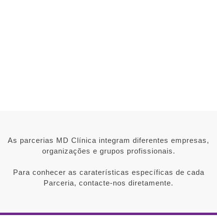
Skip
to
content
ACORDOS & PARCERIAS
As parcerias MD Clínica integram diferentes empresas,
organizações e grupos profissionais.
Para conhecer as caraterísticas específicas de cada
Parceria, contacte-nos diretamente.