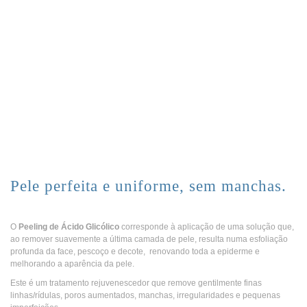
Skip
to
content
TRATAMENTO DE MANCHAS
E PEELING DE ÁCIDO
GLICÓLICO
Pele perfeita e uniforme, sem manchas.
O
Peeling de Ácido Glicólico
corresponde à aplicação de uma solução que,
ao remover suavemente a última camada de pele, resulta numa esfoliação
profunda da face, pescoço e decote, renovando toda a epiderme e
melhorando a aparência da pele.
Este é um tratamento rejuvenescedor que remove gentilmente finas
linhas/rídulas, poros aumentados, manchas, irregularidades e pequenas