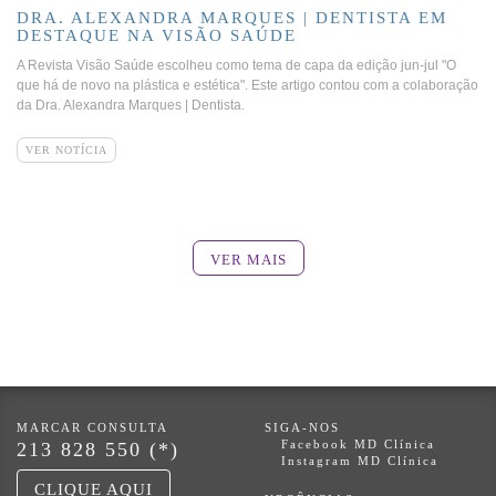
DRA. ALEXANDRA MARQUES | DENTISTA EM
DESTAQUE NA VISÃO SAÚDE
A Revista Visão Saúde escolheu como tema de capa da edição jun-jul "O
que há de novo na plástica e estética". Este artigo contou com a colaboração
da Dra. Alexandra Marques | Dentista.
VER NOTÍCIA
VER MAIS
MARCAR CONSULTA
SIGA-NOS
Facebook MD Clínica
213 828 550 (*)
Instagram MD Clínica
CLIQUE AQUI