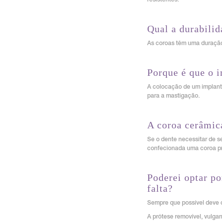
resistentes.
Qual a durabilid
As coroas têm uma duração 
Porque é que o i
A colocação de um implante 
para a mastigação.
A coroa cerâmica
Se o dente necessitar de s
confecionada uma coroa pro
Poderei optar po
falta?
Sempre que possível deve o
A prótese removível, vulga