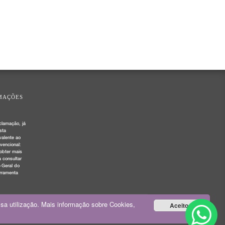
MAÇÕES
clamação, já
sta
valente ao
vencional:
obter mais
 consultar
-Geral do
rramenta
sa utilização. Mais informação sobre Cookies,
Aceito