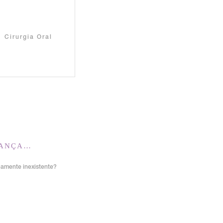
Cirurgia Oral
RANÇA…
icamente inexistente?