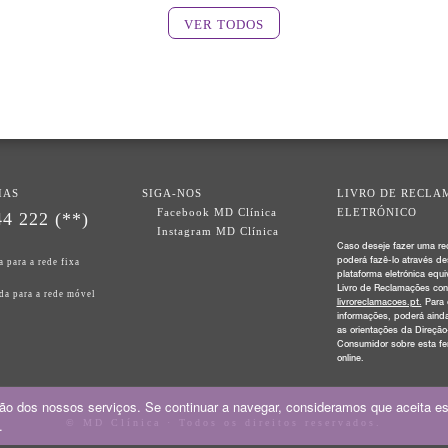
VER TODOS
IAS
SIGA-NOS
LIVRO DE RECLA
Facebook MD Clínica
ELETRÓNICO
4 222 (**)
Instagram MD Clínica
Caso deseje fazer uma re
poderá fazê-lo através de
 para a rede fixa
plataforma eletrónica equi
Livro de Reclamações con
da para a rede móvel
livroreclamacoes.pt.
Para 
informações, poderá ainda
as orientações da Direção
Consumidor sobre esta fe
online.
ção dos nossos serviços. Se continuar a navegar, consideramos que aceita es
.
© MD Clínica · Todos os direitos reservados.