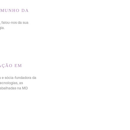
TEMUNHO DA
 falou-nos da sua
ia.
AÇÃO EM
 e sócia-fundadora da
tecnologias, as
trabalhadas na MD