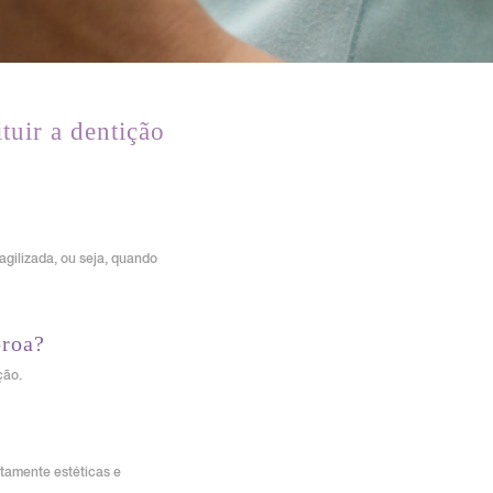
tuir a dentição
gilizada, ou seja, quando
oroa?
ção.
ltamente estéticas e