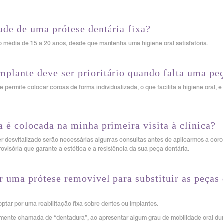
ade de uma prótese dentária fixa?
média de 15 a 20 anos, desde que mantenha uma higiene oral satisfatória.
mplante deve ser prioritário quando falta uma pe
permite colocar coroas de forma individualizada, o que facilita a higiene oral, 
 é colocada na minha primeira visita à clínica?
er desvitalizado serão necessárias algumas consultas antes de aplicarmos a coroa
visória que garante a estética e a resistência da sua peça dentária.
r uma prótese removível para substituir as peças
ptar por uma reabilitação fixa sobre dentes ou implantes.
rmente chamada de “dentadura”, ao apresentar algum grau de mobilidade oral du